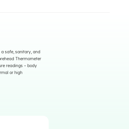
a safe, sanitary, and
d Forehead Thermometer
ure readings – body
rmal or high