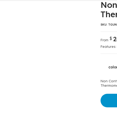
Non
The
SKU:
TGUN-
2
$
From
Features:
colo
Non Cont
Thermome