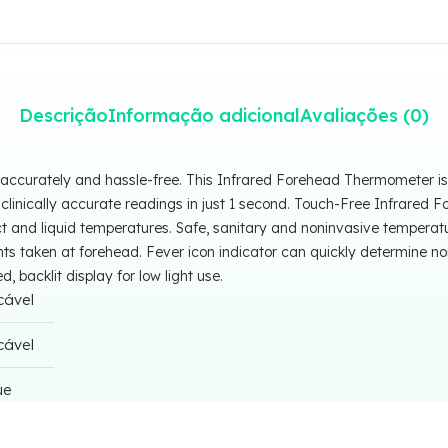
Descrição
Informação adicional
Avaliações (0)
accurately and hassle-free. This Infrared Forehead Thermometer is 
 clinically accurate readings in just 1 second. Touch-Free Infrare
 and liquid temperatures. Safe, sanitary and noninvasive temperat
 taken at forehead. Fever icon indicator can quickly determine no
 backlit display for low light use.
cável
cável
ue