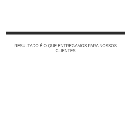
RESULTADO É O QUE ENTREGAMOS PARA NOSSOS
CLIENTES
+
0
Anos de experiência no mercado de saúde
+
0
Mi