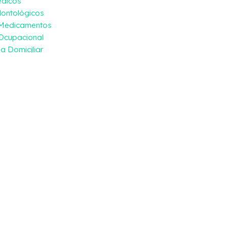
édicos
ontológicos
 Medicamentos
Ocupacional
a Domiciliar
igência 