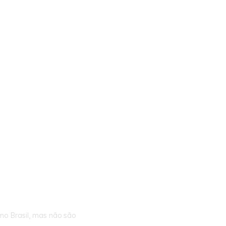
ma de sa
 das
rações.
no Brasil, mas não são