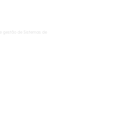
 Coletiv
e gestão de Sistemas de
lução d