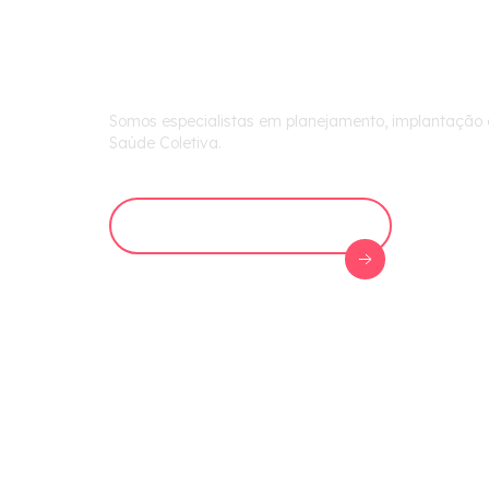
Saúde
Somos especialistas em planejamento, implantação 
Saúde Coletiva.
Agende uma conversa
A evo