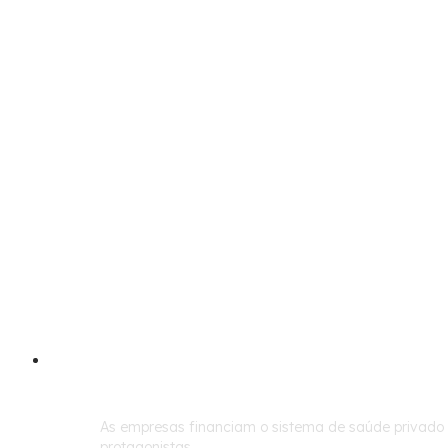
siste
papel
corpo
As empresas financiam o sistema de saúde privado 
protagonistas.