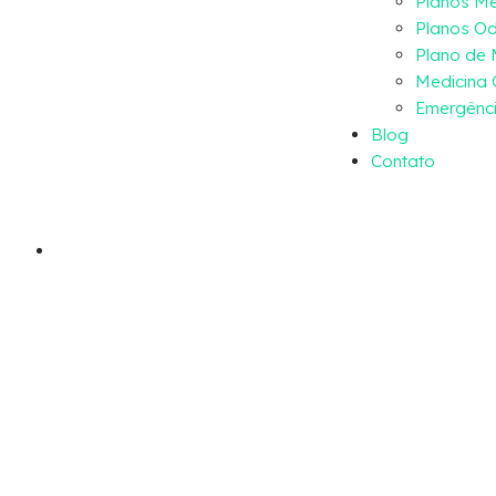
Planos M
Planos Od
Plano de
Medicina 
Emergênci
Blog
Contato
Mais conhecimento, mais tecnologia.
Intel