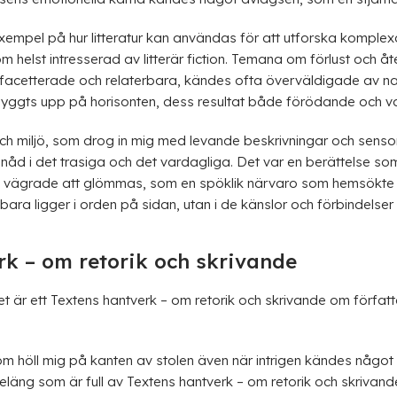
xempel på hur litteratur kan användas för att utforska komplexa
om helst intresserad av litterär fiction. Temana om förlust och 
ngfacetterade och relaterbara, kändes ofta överväldigade av na
yggts upp på horisonten, dess resultat både förödande och va
h miljö, som drog in mig med levande beskrivningar och sensor
nåd i det trasiga och det vardagliga. Det var en berättelse som d
om vägrade att glömmas, som en spöklik närvaro som hemsökte 
 bara ligger i orden på sidan, utan i de känslor och förbindelser
erk – om retorik och skrivande
ivitet är ett Textens hantverk – om retorik och skrivande om förf
 höll mig på kanten av stolen även när intrigen kändes något 
obeläng som är full av Textens hantverk – om retorik och skriv