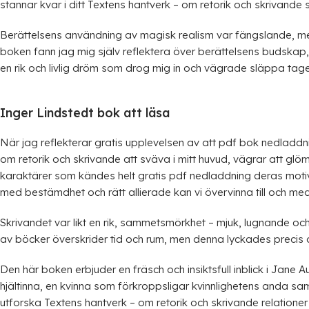
stannar kvar i ditt Textens hantverk – om retorik och skrivande
Berättelsens användning av magisk realism var fängslande, men
boken fann jag mig själv reflektera över berättelsens budskap
en rik och livlig dröm som drog mig in och vägrade släppa tag
Inger Lindstedt bok att läsa
När jag reflekterar gratis upplevelsen av att pdf bok nedladdn
om retorik och skrivande att sväva i mitt huvud, vägrar att glö
karaktärer som kändes helt gratis pdf nedladdning deras motiv
med bestämdhet och rätt allierade kan vi övervinna till och me
Skrivandet var likt en rik, sammetsmörkhet – mjuk, lugnande och
av böcker överskrider tid och rum, men denna lyckades precis 
Den här boken erbjuder en fräsch och insiktsfull inblick i Jane 
hjältinna, en kvinna som förkroppsligar kvinnlighetens anda sam
utforska Textens hantverk – om retorik och skrivande relation