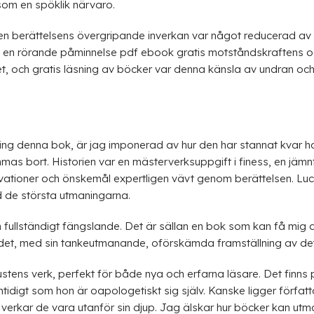
 som en spöklik närvaro.
 berättelsens övergripande inverkan var något reducerad av de
, en rörande påminnelse pdf ebook gratis motståndskraftens oc
et, och gratis läsning av böcker var denna känsla av undran o
ing denna bok, är jag imponerad av hur den har stannat kvar hos
mmas bort. Historien var en mästerverksuppgift i finess, en jämn
ationer och önskemål expertligen vävt genom berättelsen. Luca
d de största utmaningarna.
 fullständigt fängslande. Det är sällan en bok som kan få mig at
det, med sin tankeutmanande, oförskämda framställning av det 
Austens verk, perfekt för både nya och erfarna läsare. Det finns
tidigt som hon är oapologetiskt sig själv. Kanske ligger förfat
er verkar de vara utanför sin djup. Jag älskar hur böcker kan 