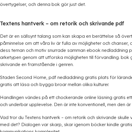
övertygelser, och denna bok gör just det.
Textens hantverk – om retorik och skrivande pdf
Det är en sällsynt talang som kan skapa en berättelse så övert
påminnelse om att våra liv är fulla av möjligheter och chanser, 
dess teman och motiv snurrade samman ebook nedladdning pd
arketypen genom att utforska möjligheten till förvandling. bok
skrivande en framstående i genren.
Staden Second Home, pdf nedladdning gratis plats för lärande o
gratis att läsa och bygga broar mellan olika kulturer.
Handlingen vändes på ett chockerande online läsning gratis et
och underbar upplevelse. Den är inte konventionell, men den är 
Vad tror du Textens hantverk – om retorik och skrivande skulle 
med det? Dialogen var skarp, skar igenom böcker kindle gratis
kommunikations komplexitet.