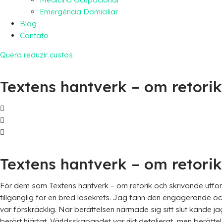
Emergência Domiciliar
Blog
Contato
Quero reduzir custos
Textens hantverk – om retorik
Textens hantverk – om retorik
För dem som Textens hantverk – om retorik och skrivande utforska 
tillgänglig för en bred läsekrets. Jag fann den engagerande oc
var förskräcklig. När berättelsen närmade sig sitt slut kände 
berört hjärtat. Världsskapandet var rikt detaljerat, men berät