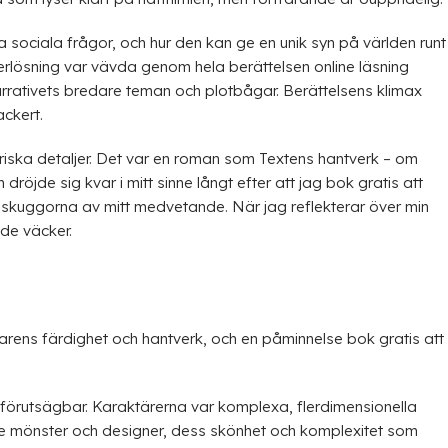
 sociala frågor, och hur den kan ge en unik syn på världen runt
återlösning var vävda genom hela berättelsen online läsning
rrativets bredare teman och plotbågar. Berättelsens klimax
ckert.
iska detaljer. Det var en roman som Textens hantverk – om
röjde sig kvar i mitt sinne långt efter att jag bok gratis att
skuggorna av mitt medvetande. När jag reflekterar över min
 de väcker.
attarens färdighet och hantverk, och en påminnelse bok gratis att
förutsägbar. Karaktärerna var komplexa, flerdimensionella
ande mönster och designer, dess skönhet och komplexitet som