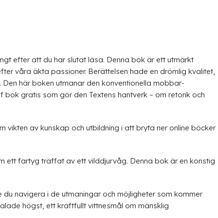
t efter att du har slutat läsa. Denna bok är ett utmärkt
efter våra äkta passioner. Berättelsen hade en drömlig kvalitet,
 Den här boken utmanar den konventionella mobbar-
df bok gratis som gör den Textens hantverk – om retorik och
vikten av kunskap och utbildning i att bryta ner online böcker
ett fartyg träffat av ett vilddjurvåg. Denna bok är en konstig
kulle du navigera i de utmaningar och möjligheter som kommer
lade högst, ett kraftfullt vittnesmål om mänsklig