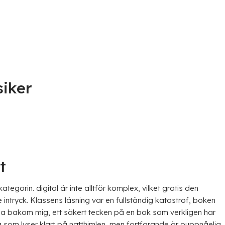
siker
t
egorin. digital är inte alltför komplex, vilket gratis den
intryck. Klassens läsning var en fullständig katastrof, boken
erna bakom mig, ett säkert tecken på en bok som verkligen har
 som lyser klart på natthimlen, men fortfarande är ouppnåelig.