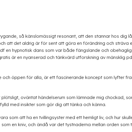
ygande, så känslomässigt resonant, att den stannar hos dig lång
och att det aldrig är för sent att göra en förändring och sträva 
f en hypnotisk dans som var både fängslande och obehaglig.
 gratis är en nyanserad och tänkvärd utforskning av mänsklig p
ch öppen för alla, är ett fascinerande koncept som lyfter fram 
t plötsligt, oväntat händelserum som lämnade mig chockad, som 
fylld med insikter som gör dig att tänka och känna.
vara som att ha en tvillingsyster med ett hemligt liv, och hur s
 som en kniv, och ändå var det tystnaderna mellan orden som ta