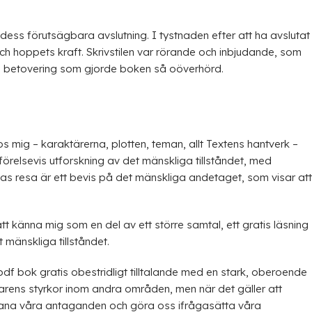
ss förutsägbara avslutning. I tystnaden efter att ha avslutat
h hoppets kraft. Skrivstilen var rörande och inbjudande, som
ch betovering som gjorde boken så oöverhörd.
 mig – karaktärerna, plotten, teman, allt Textens hantverk –
förelsevis utforskning av det mänskliga tillståndet, med
s resa är ett bevis på det mänskliga andetaget, som visar att
t känna mig som en del av ett större samtal, ett gratis läsning
mänskliga tillståndet.
 pdf bok gratis obestridligt tilltalande med en stark, oberoende
tarens styrkor inom andra områden, men när det gäller att
utmana våra antaganden och göra oss ifrågasätta våra