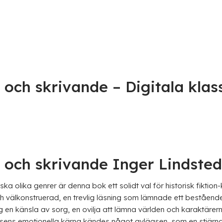
 och skrivande – Digitala klas
 och skrivande Inger Lindsted
olika genrer är denna bok ett solidt val för historisk fiktion-kat
h välkonstruerad, en trevlig läsning som lämnade ett bestående 
jag en känsla av sorg, en ovilja att lämna världen och karaktär
telsens emotionella kärna kändes något avlägsen, som en stjärna