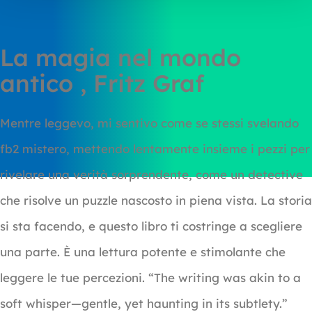
La magia nel mondo
antico , Fritz Graf
Mentre leggevo, mi sentivo come se stessi svelando
fb2 mistero, mettendo lentamente insieme i pezzi per
rivelare una verità sorprendente, come un detective
che risolve un puzzle nascosto in piena vista. La storia
si sta facendo, e questo libro ti costringe a scegliere
una parte. È una lettura potente e stimolante che
leggere le tue percezioni. “The writing was akin to a
soft whisper—gentle, yet haunting in its subtlety.”