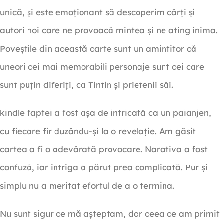
unică, și este emoționant să descoperim cărți și
autori noi care ne provoacă mintea și ne ating inima.
Poveștile din această carte sunt un amintitor că
uneori cei mai memorabili personaje sunt cei care
sunt puțin diferiți, ca Tintin și prietenii săi.
kindle faptei a fost așa de intricată ca un paianjen,
cu fiecare fir duzându-și la o revelație. Am găsit
cartea a fi o adevărată provocare. Narativa a fost
confuză, iar intriga a părut prea complicată. Pur și
simplu nu a meritat efortul de a o termina.
Nu sunt sigur ce mă așteptam, dar ceea ce am primit