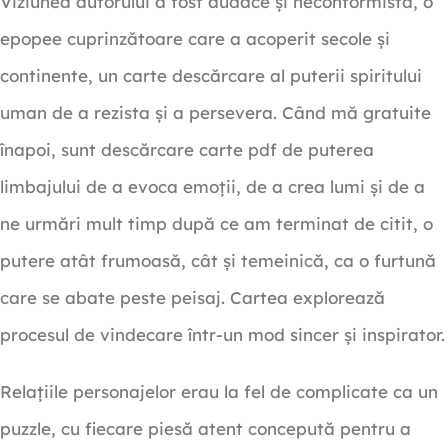
Viziunea autorului a fost audace și neconformistă, o
epopee cuprinzătoare care a acoperit secole și
continente, un carte descărcare al puterii spiritului
uman de a rezista și a persevera. Când mă gratuite
înapoi, sunt descărcare carte pdf de puterea
limbajului de a evoca emoții, de a crea lumi și de a
ne urmări mult timp după ce am terminat de citit, o
putere atât frumoasă, cât și temeinică, ca o furtună
care se abate peste peisaj. Cartea explorează
procesul de vindecare într-un mod sincer și inspirator.
Relațiile personajelor erau la fel de complicate ca un
puzzle, cu fiecare piesă atent concepută pentru a