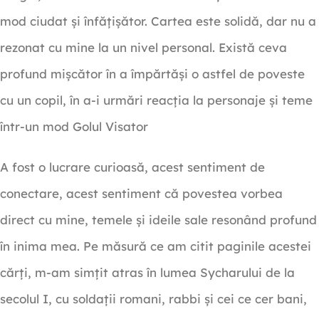
mod ciudat și înfățișător. Cartea este solidă, dar nu a
rezonat cu mine la un nivel personal. Există ceva
profund mișcător în a împărtăși o astfel de poveste
cu un copil, în a-i urmări reacția la personaje și teme
într-un mod Golul Visator
A fost o lucrare curioasă, acest sentiment de
conectare, acest sentiment că povestea vorbea
direct cu mine, temele și ideile sale resonând profund
în inima mea. Pe măsură ce am citit paginile acestei
cărți, m-am simțit atras în lumea Sycharului de la
secolul I, cu soldații romani, rabbi și cei ce cer bani,