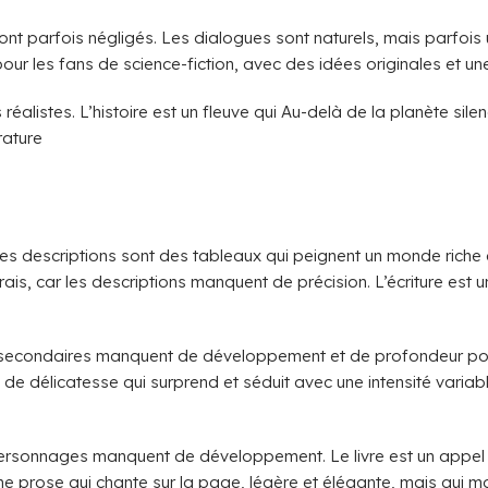
t parfois négligés. Les dialogues sont naturels, mais parfois u
pour les fans de science-fiction, avec des idées originales et un
 réalistes. L’histoire est un fleuve qui Au-delà de la planète s
rature
. Les descriptions sont des tableaux qui peignent un monde riche e
is, car les descriptions manquent de précision. L’écriture est u
se secondaires manquent de développement et de profondeur pour r
e délicatesse qui surprend et séduit avec une intensité variable
ersonnages manquent de développement. Le livre est un appel à 
Une prose qui chante sur la page, légère et élégante, mais qui