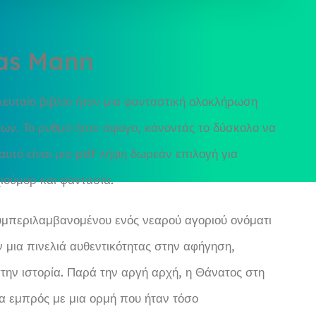
mas Mann
λευταίο βιβλίο ήταν μια φανταστική ολοκλήρωση
ρων. Το ρυθμό ήταν άψογο, κάνοντάς το δύσκολο να
 αυτό είναι μια pdf λήψη δωρεάν επιλογή για
ιούμορ και φαντασία.
υμπεριλαμβανομένου ενός νεαρού αγοριού ονόματι
 μια πινελιά αυθεντικότητας στην αφήγηση,
την ιστορία. Παρά την αργή αρχή, η Θάνατος στη
τα εμπρός με μια ορμή που ήταν τόσο