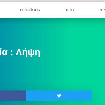
BENEFÍCIOS
BLOG
CO
ία : Λήψη