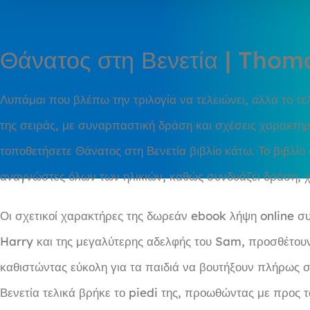
Θάνατος στη Βενετία | Tho
Λυπάμαι που βλέπω την τριλογία να τελειώνει, αλλά το τε
της σειράς, με συναρπαστική δράση και σχέσεις χαρακτή
τοποθετήσετε Θάνατος στη Βενετία βιβλίο κάτω. Το βιβλίο
αναγνώστες όλων των ηλικιών, καθώς συνδυάζει δράση, χ
Οι σχετικοί χαρακτήρες της δωρεάν ebook λήψη online σ
Harry και της μεγαλύτερης αδελφής του Sam, προσθέτουν
καθιστώντας εύκολη για τα παιδιά να βουτήξουν πλήρως σ
Βενετία τελικά βρήκε το piedi της, προωθώντας με προς 